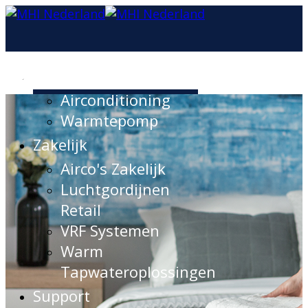
Consument
Airconditioning
Warmtepomp
Zakelijk
Airco's Zakelijk
Luchtgordijnen
Retail
VRF Systemen
Warm
Tapwateroplossingen
Support