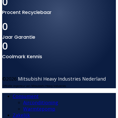
0
Procent Recyclebaar
0
Jaar Garantie
0
Coolmark Kennis
©2026
Mitsubishi Heavy Industries Nederland
Officiële importeur van Mitsubishi Heavy Industries
Consument
Airconditioning
Warmtepomp
Zakelijk